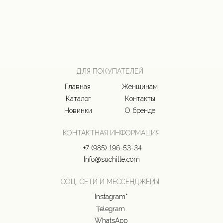
ДЛЯ ПОКУПАТЕЛЕЙ
Главная
Женщинам
Каталог
Контакты
Новинки
О бренде
КОНТАКТНАЯ ИНФОРМАЦИЯ
+7 (985) 196-53-34
Info@suchille.com
СОЦ. СЕТИ И МЕССЕНДЖЕРЫ
Instagram*
Telegram
WhatsApp
ДОКУМЕНТАЦИЯ
Политика конфиденциальности
Договор оферты
*запрещенная социальная сеть в РФ
© Все права защищены | 2025