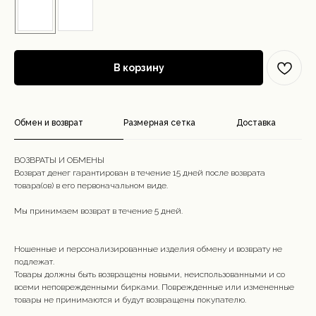
В корзину
Обмен и возврат
Размерная сетка
Доставка
ВОЗВРАТЫ И ОБМЕНЫ
Возврат денег гарантирован в течение 15 дней после возврата
товара(ов) в его первоначальном виде.
Мы принимаем возврат в течение 5 дней.
Ношенные и персонализированные изделия обмену и возврату не
подлежат.
Товары должны быть возвращены новыми, неиспользованными и со
всеми неповрежденными бирками. Поврежденные или измененные
товары не принимаются и будут возвращены покупателю.