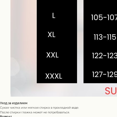
Уход за изделием
Сухая чистка или мягкая стирка в прохладной воде.
После стирки глажка может не потребоваться.
Возврат