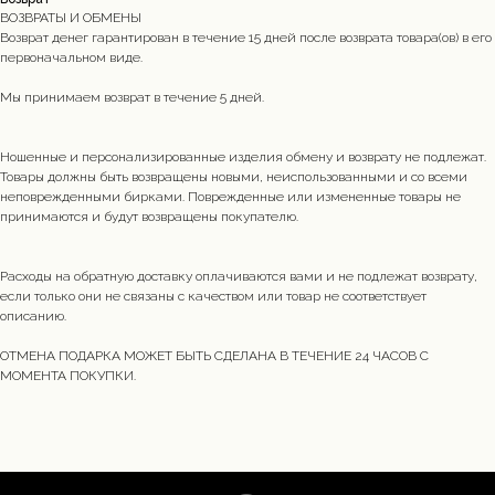
ВОЗВРАТЫ И ОБМЕНЫ
Возврат денег гарантирован в течение 15 дней после возврата товара(ов) в его
первоначальном виде.
Мы принимаем возврат в течение 5 дней.
Ношенные и персонализированные изделия обмену и возврату не подлежат.
Товары должны быть возвращены новыми, неиспользованными и со всеми
неповрежденными бирками. Поврежденные или измененные товары не
принимаются и будут возвращены покупателю.
Расходы на обратную доставку оплачиваются вами и не подлежат возврату,
если только они не связаны с качеством или товар не соответствует
описанию.
ОТМЕНА ПОДАРКА МОЖЕТ БЫТЬ СДЕЛАНА В ТЕЧЕНИЕ 24 ЧАСОВ С
МОМЕНТА ПОКУПКИ.