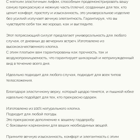
С мягким эластичным лифом, способным продемонстрировать вашу
самую прекрасную и нежную часть (плечи), созданным для тех, кто
ценит комфорт, простоту и изысканность, это универсальное изделие
без усилий излучает вечную элегантность. Гарантируя, что вы
чувствуете себя так же хорошо, как и выглядите.
Этот потрясающий силуэт предлагает универсальность для любого
случая, от дневных до вечерних встреч. Изготовлено из
высококачественного хлопка.
С этим платьем вам гарантированы как прочность, так и
воздухопроницаемость, что гарантирует шикарный и непринужденный
вид в течение всего дня.
Идеально подходит для любого случая, подходит для всех типов
телосложения.
Благодаря эластичному верху, который щедро тянется, и пышной юбке
идеально подойдет для тех, кто прекрасно одарен.
Изготовлено из 100% натурального хлопка.
Подходит для любой погоды.
Это прекрасное дополнение к вашему гардеробу.
С боковыми карманами для ваших необходимых вещей.
Примите вечную изысканность, комфорт и элегантность с этим